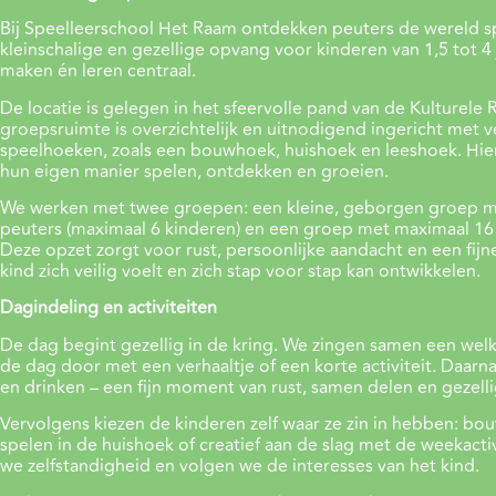
Bij Speelleerschool Het Raam ontdekken peuters de wereld sp
kleinschalige en gezellige opvang voor kinderen van 1,5 tot 4 j
maken én leren centraal.
De locatie is gelegen in het sfeervolle pand van de Kulturele
groepsruimte is overzichtelijk en uitnodigend ingericht met v
speelhoeken, zoals een bouwhoek, huishoek en leeshoek. Hie
hun eigen manier spelen, ontdekken en groeien.
We werken met twee groepen: een kleine, geborgen groep m
peuters (maximaal 6 kinderen) en een groep met maximaal 16
Deze opzet zorgt voor rust, persoonlijke aandacht en een fijne
kind zich veilig voelt en zich stap voor stap kan ontwikkelen.
Dagindeling en activiteiten
De dag begint gezellig in de kring. We zingen samen een we
de dag door met een verhaaltje of een korte activiteit. Daarna i
en drinken – een fijn moment van rust, samen delen en gezelli
Vervolgens kiezen de kinderen zelf waar ze zin in hebben: bou
spelen in de huishoek of creatief aan de slag met de weekactiv
we zelfstandigheid en volgen we de interesses van het kind.