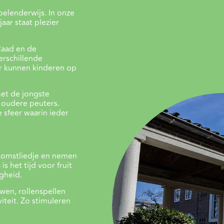
elenderwijs. In onze
aar staat plezier
 Raad en de
erschillende
r kunnen kinderen op
et de jongste
 oudere peuters.
 sfeer waarin ieder
lkomstliedje en nemen
s het tijd voor fruit
gheid.
wen, rollenspellen
iteit. Zo stimuleren