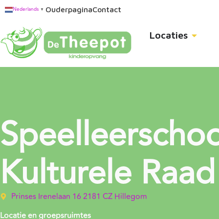
Ouderpagina
Contact
Nederlands
▼
Locaties
Speelleerschoo
Kulturele Raad
Prinses Irenelaan 16 2181 CZ Hillegom
Locatie en groepsruimtes