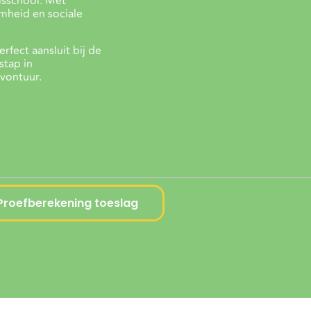
isschool. Met
amheid en sociale
fect aansluit bij de
stap in
vontuur.
Proefberekening toeslag