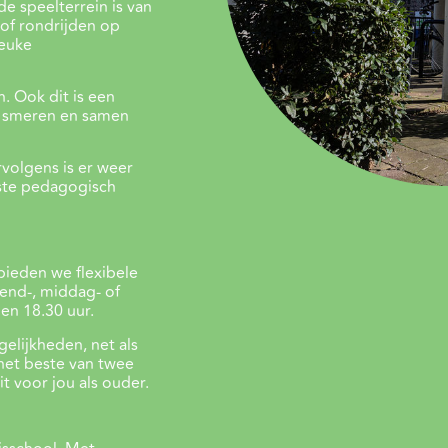
e speelterrein is van
 of rondrijden op
leuke
. Ook dit is een
d smeren en samen
rvolgens is er weer
aste pedagogisch
bieden we flexibele
tend-, middag- of
en 18.30 uur.
elijkheden, net als
het beste van twee
t voor jou als ouder.